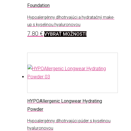
Foundation
Hypoalergénny dlhotrvajúci a hydratačný make-
up s kyselinou hyaluronovou
Tento
7.80
€
VYBRAŤ MOŽNOSTI
produkt
má
viacero
variantov.
Možnosti
si
môžete
vybrať
HYPOAllergenic Longwear Hydrating
na
Powder
stránke
Hypoalergénny dlhotrvajúci púder s kyselinou
produktu.
hyaluronovou