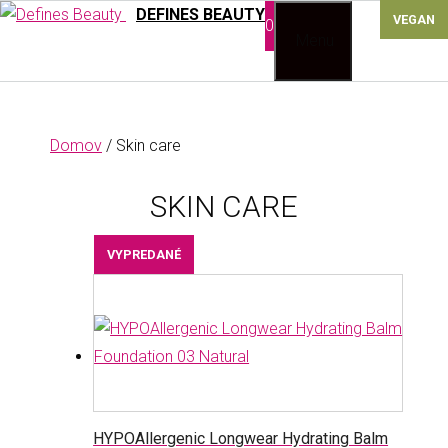
Preskočiť
DEFINES BEAUTY
0
na
Menu
obsah
Domov
/ Skin care
SKIN CARE
VYPREDANÉ
HYPOAllergenic Longwear Hydrating Balm