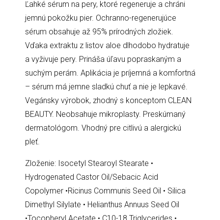
Ľahké sérum na pery, ktoré regeneruje a chráni
jemnú pokožku pier. Ochranno-regenerujúce
sérum obsahuje až 95% prírodných zložiek.
Vďaka extraktu z listov aloe dlhodobo hydratuje
a vyživuje pery. Prináša úľavu popraskaným a
suchým perám. Aplikácia je príjemná a komfortná
– sérum má jemne sladkú chuť a nie je lepkavé.
Vegánsky výrobok, zhodný s konceptom CLEAN
BEAUTY. Neobsahuje mikroplasty. Preskúmaný
dermatológom. Vhodný pre citlivú a alergickú
pleť.
Zloženie: Isocetyl Stearoyl Stearate •
Hydrogenated Castor Oil/Sebacic Acid
Copolymer •Ricinus Communis Seed Oil • Silica
Dimethyl Silylate • Helianthus Annuus Seed Oil
•Tocopheryl Acetate • C10-18 Triglycerides •