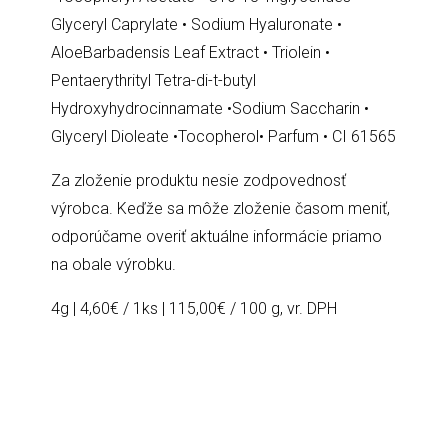
Glyceryl Caprylate • Sodium Hyaluronate •
AloeBarbadensis Leaf Extract • Triolein •
Pentaerythrityl Tetra-di-t-butyl
Hydroxyhydrocinnamate •Sodium Saccharin •
Glyceryl Dioleate •Tocopherol• Parfum • CI 61565
Za zloženie produktu nesie zodpovednosť
výrobca. Keďže sa môže zloženie časom meniť,
odporúčame overiť aktuálne informácie priamo
na obale výrobku.
4g | 4,60
€
/ 1ks | 115,00
€
/ 100 g, vr. DPH